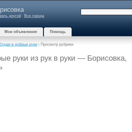
рисовка
рать другой
|
Все города
Мои объявления
Помощь
Отдам в добрые руки
› Просмотр рубрики
ые руки из рук в руки — Борисовка,
ь